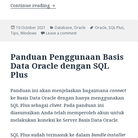
Tips Menggunakan Oracle dengan SQL
Continue reading
Posted
Categories
Tags
10 October 2021
Database
,
Oracle
Oracle
,
SQL Plus
,
on
on Tips Menggunakan Oracle deng
Tips
,
Windows
Leave a comment
Panduan Penggunaan Basis
Data Oracle dengan SQL
Plus
Panduan ini akan menjelaskan bagaimana
connect
ke Basis Data Oracle dengan hanya menggunakan
SQL Plus sebagai
client
. Pada panduan ini
diasumsikan Anda telah memperoleh akun untuk
melakukan koneksi ke Server Basis Data Oracle.
SQL Plus sudah termasuk ke dalam
bundle
installer