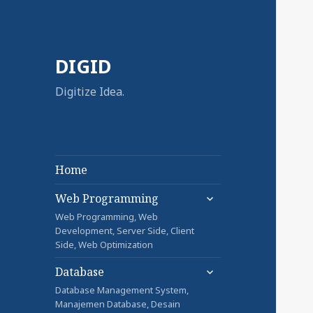
DIGID
Digitize Idea.
Home
expand
Web Programming
child
Web Programming, Web
menu
Development, Server Side, Client
Side, Web Optimization
expand
Database
child
Database Management System,
menu
Manajemen Database, Desain