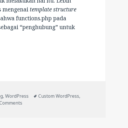
 melakukan hal itu. Lebih
as mengenai
template structure
bahwa functions.php pada
sebagai “penghubung” untuk
Nilai POST dan GET pada Halaman WordPress
Tags
ng
,
WordPress
Custom WordPress
,
on Cara Mendapatkan Nilai POST dan GET pada
 Comments