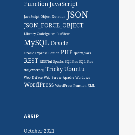
Function
JavaScript
JSON
JavaScript Object Notation
JSON_FORCE_OBJECT
LIbrary CodeIgniter
ListView
MySQL
Oracle
PHP
Oracle Express Edition
query_vars
REST
RESTful
Sparks
SQLPlus
SQL Plus
Tricky
Ubuntu
the_excerpt()
Web Deface
Web Server Apache
Windows
WordPress
WordPress Function
XML
ARSIP
October 2021