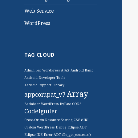
Web Service
WordPress
TAG CLOUD
Admin Bar WordPress
AJAX
Android Basic
Android Developer Tools
Android Support Library
Array
appcompat_v7
Backdoor WordPress
ByPass CORS
CodeIgniter
Cross-Origin Resource Sharing
CSV
cURL
Custom WordPress
Debug
Eclipse ADT
Eclipse IDE
Error ADT
file_get_contents()