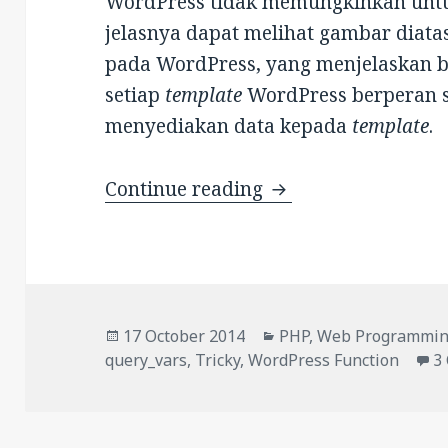
WordPress tidak memungkinkan untuk
jelasnya dapat melihat gambar diat
pada WordPress, yang menjelaskan 
setiap
template
WordPress berperan 
menyediakan data kepada
template
.
Cara Mendapatkan 
Continue reading
Posted
Categories
17 October 2014
PHP
,
Web Programmi
on
query_vars
,
Tricky
,
WordPress Function
3