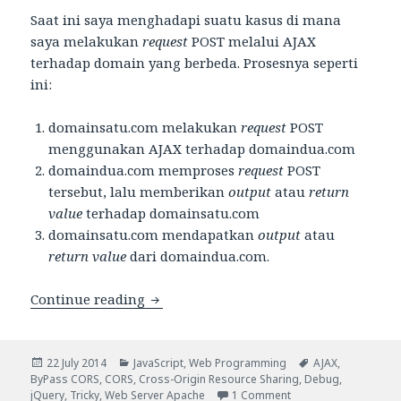
Saat ini saya menghadapi suatu kasus di mana
saya melakukan
request
POST melalui AJAX
terhadap domain yang berbeda. Prosesnya seperti
ini:
domainsatu.com melakukan
request
POST
menggunakan AJAX terhadap domaindua.com
domaindua.com memproses
request
POST
tersebut, lalu memberikan
output
atau
return
value
terhadap domainsatu.com
domainsatu.com mendapatkan
output
atau
return value
dari domaindua.com.
Menelusuri Permasalahan jQuery AJAX
Continue reading
Posted
Categories
Tags
22 July 2014
JavaScript
,
Web Programming
AJAX
,
on
ByPass CORS
,
CORS
,
Cross-Origin Resource Sharing
,
Debug
,
on Menelusuri Permas
jQuery
,
Tricky
,
Web Server Apache
1 Comment