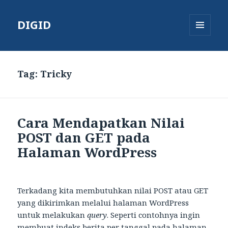
DIGID
MENU
AND
WIDGETS
Tag:
Tricky
Cara Mendapatkan Nilai
POST dan GET pada
Halaman WordPress
Terkadang kita membutuhkan nilai POST atau GET
yang dikirimkan melalui halaman WordPress
untuk melakukan
query
. Seperti contohnya ingin
membuat indeks berita per tanggal pada halaman