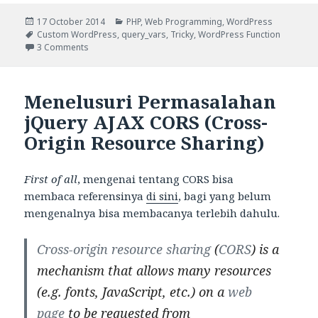
Posted
Categories
17 October 2014
PHP
,
Web Programming
,
WordPress
on
Tags
Custom WordPress
,
query_vars
,
Tricky
,
WordPress Function
on Cara Mendapatkan Nilai POST dan GET pada Halam
3 Comments
Menelusuri Permasalahan
jQuery AJAX CORS (Cross-
Origin Resource Sharing)
First of all
, mengenai tentang CORS bisa
membaca referensinya
di sini
, bagi yang belum
mengenalnya bisa membacanya terlebih dahulu.
Cross-origin resource sharing
(
CORS
) is a
mechanism that allows many resources
(e.g. fonts, JavaScript, etc.) on a
web
page
to be requested from