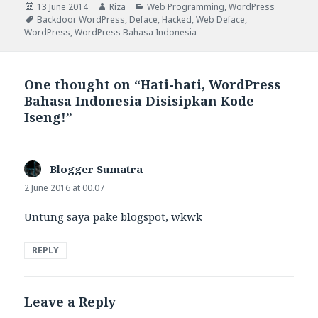
Posted
Author
Categories
13 June 2014
Riza
Web Programming
,
WordPress
on
Tags
Backdoor WordPress
,
Deface
,
Hacked
,
Web Deface
,
WordPress
,
WordPress Bahasa Indonesia
One thought on “Hati-hati, WordPress
Bahasa Indonesia Disisipkan Kode
Iseng!”
Blogger Sumatra
says:
2 June 2016 at 00.07
Untung saya pake blogspot, wkwk
REPLY
Leave a Reply