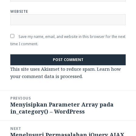
WEBSITE
Save my name, email, and website in this browser for the next
time I comment.
This site uses Akismet to reduce spam.
Learn how
your comment data is processed.
Post
PREVIOUS
navigation
Menyisipkan Parameter Array pada
Previous
in_category() – WordPress
post:
NEXT
Menelusuri Permasalahan jQuery AJAX
Next